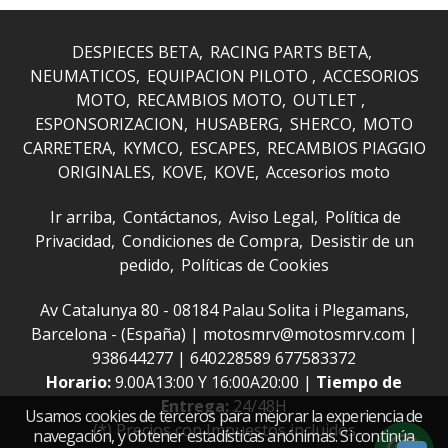
DESPIECES BETA
RACING PARTS BETA
NEUMATICOS
EQUIPACION PILOTO
ACCESORIOS
MOTO
RECAMBIOS MOTO
OUTLET
ESPONSORIZACION
HUSABERG
SHERCO
MOTO
CARRETERA
KYMCO
ESCAPES
RECAMBIOS PIAGGIO
ORIGINALES
KOVE
KOVE
Accesorios moto
Ir arriba
Contáctanos
Aviso Legal
Política de
Privacidad
Condiciones de Compra
Desistir de un
pedido
Políticas de Cookies
Av Catalunya 80 - 08184 Palau Solita i Plegamans,
Barcelona - (España) | motosmrv@motosmrv.com |
938644277
|
640228589 677583372
Horario:
9.00A13:00 Y 16:00A20:00 |
Tiempo de
Entrega:
24/48H
Usamos cookies de terceros para mejorar la experiencia de
(*) Precios con Impuestos incluidos
navegación, y obtener estadísticas anónimas. Si continúa