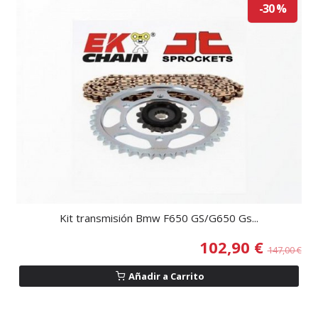
-30 %
Kit transmisión Bmw F650 GS/G650 Gs...
102,90 €
147,00 €
Añadir a Carrito