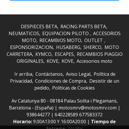
DESPIECES BETA
RACING PARTS BETA
NEUMATICOS
EQUIPACION PILOTO
ACCESORIOS
MOTO
RECAMBIOS MOTO
OUTLET
ESPONSORIZACION
HUSABERG
SHERCO
MOTO
CARRETERA
KYMCO
ESCAPES
RECAMBIOS PIAGGIO
ORIGINALES
KOVE
KOVE
Accesorios moto
Ir arriba
Contáctanos
Aviso Legal
Política de
Privacidad
Condiciones de Compra
Desistir de un
pedido
Políticas de Cookies
Av Catalunya 80 - 08184 Palau Solita i Plegamans,
Barcelona - (España) | motosmrv@motosmrv.com |
938644277
|
640228589 677583372
Horario:
9.00A13:00 Y 16:00A20:00 |
Tiempo de
Entrega:
24/48H