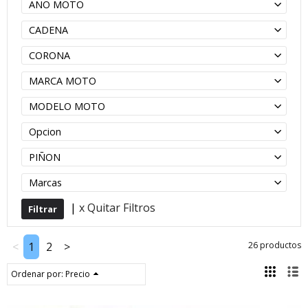
AÑO MOTO
CADENA
CORONA
MARCA MOTO
MODELO MOTO
Opcion
PIÑON
Marcas
|
x Quitar Filtros
<
1
2
>
26 productos
Ordenar por:
Precio