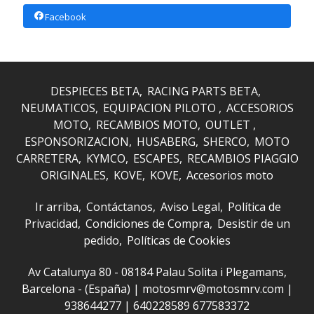
Facebook
DESPIECES BETA
RACING PARTS BETA
NEUMATICOS
EQUIPACION PILOTO
ACCESORIOS
MOTO
RECAMBIOS MOTO
OUTLET
ESPONSORIZACION
HUSABERG
SHERCO
MOTO
CARRETERA
KYMCO
ESCAPES
RECAMBIOS PIAGGIO
ORIGINALES
KOVE
KOVE
Accesorios moto
Ir arriba
Contáctanos
Aviso Legal
Política de
Privacidad
Condiciones de Compra
Desistir de un
pedido
Políticas de Cookies
Av Catalunya 80 - 08184 Palau Solita i Plegamans,
Barcelona - (España) | motosmrv@motosmrv.com |
938644277
|
640228589 677583372