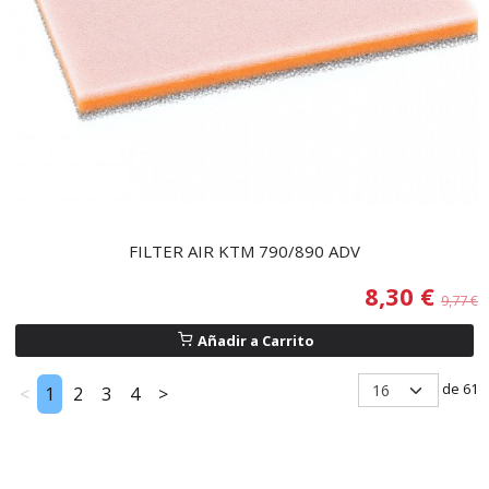
FILTER AIR KTM 790/890 ADV
8,30 €
9,77 €
Añadir a Carrito
de 61
<
1
2
3
4
>