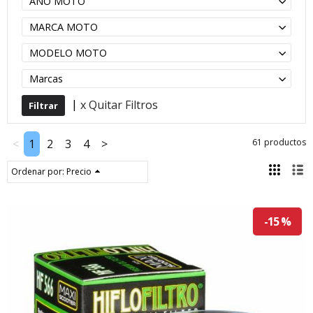
AÑO MOTO
MARCA MOTO
MODELO MOTO
Marcas
|
x Quitar Filtros
<
1
2
3
4
>
61 productos
Ordenar por:
Precio
-15 %