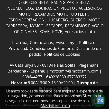
DESPIECES BETA
RACING PARTS BETA
NEUMATICOS
EQUIPACION PILOTO
ACCESORIOS
MOTO
RECAMBIOS MOTO
OUTLET
ESPONSORIZACION
HUSABERG
SHERCO
MOTO
CARRETERA
KYMCO
ESCAPES
RECAMBIOS PIAGGIO
ORIGINALES
KOVE
KOVE
Accesorios moto
Ir arriba
Contáctanos
Aviso Legal
Política de
Privacidad
Condiciones de Compra
Desistir de un
pedido
Políticas de Cookies
Av Catalunya 80 - 08184 Palau Solita i Plegamans,
Barcelona - (España) | motosmrv@motosmrv.com |
938644277
|
640228589 677583372
Horario:
9.00A13:00 Y 16:00A20:00 |
Tiempo de
Entrega:
24/48H
Usamos cookies de terceros para mejorar la experiencia de
(*) Precios con Impuestos incluidos
navegación, y obtener estadísticas anónimas. Si continúa
navegando consideramos que acepta el uso de cookies.
OK
Más información
Motorrecambios del Valles
- Copyright © 2026 [35120] - Con la tecnología de Palbin.com