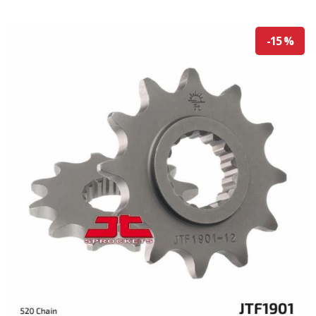
-15 %