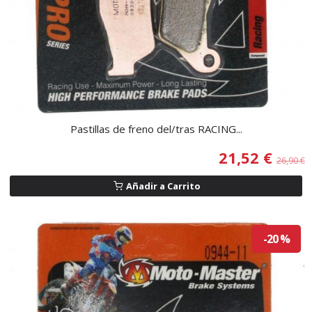
Pastillas de freno del/tras RACING...
21,52 €
26,90 €
Añadir a Carrito
-20 %