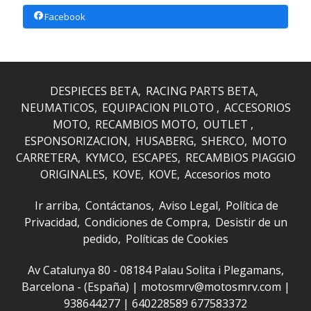
Facebook
DESPIECES BETA
RACING PARTS BETA
NEUMATICOS
EQUIPACION PILOTO
ACCESORIOS
MOTO
RECAMBIOS MOTO
OUTLET
ESPONSORIZACION
HUSABERG
SHERCO
MOTO
CARRETERA
KYMCO
ESCAPES
RECAMBIOS PIAGGIO
ORIGINALES
KOVE
KOVE
Accesorios moto
Ir arriba
Contáctanos
Aviso Legal
Política de
Privacidad
Condiciones de Compra
Desistir de un
pedido
Políticas de Cookies
Av Catalunya 80 - 08184 Palau Solita i Plegamans,
Barcelona - (España) | motosmrv@motosmrv.com |
938644277
|
640228589 677583372