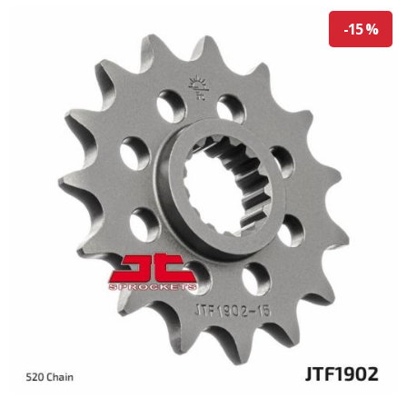
-15 %