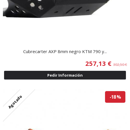
Cubrecarter AXP 8mm negro KTM 790 y...
257,13 €
302,50 €
Pedir Información
Agotado
-18 %