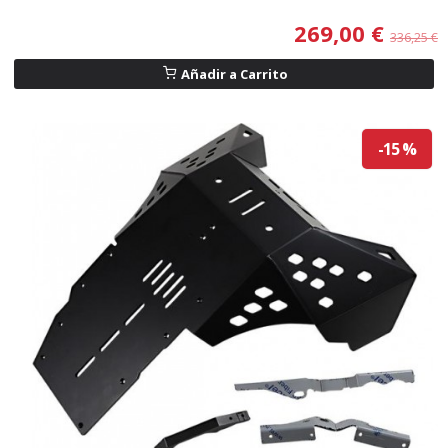
269,00 €
336,25 €
Añadir a Carrito
-15 %