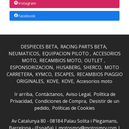
Instagram
Facebook
DESPIECES BETA
RACING PARTS BETA
NEUMATICOS
EQUIPACION PILOTO
ACCESORIOS
MOTO
RECAMBIOS MOTO
OUTLET
ESPONSORIZACION
HUSABERG
SHERCO
MOTO
CARRETERA
KYMCO
ESCAPES
RECAMBIOS PIAGGIO
ORIGINALES
KOVE
KOVE
Accesorios moto
Ir arriba
Contáctanos
Aviso Legal
Política de
Privacidad
Condiciones de Compra
Desistir de un
pedido
Políticas de Cookies
Av Catalunya 80 - 08184 Palau Solita i Plegamans,
Barcelona - (España) | motosmrv@motosmrv.com |