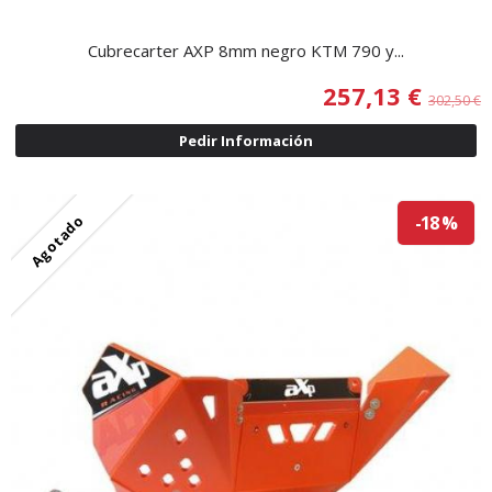
Cubrecarter AXP 8mm negro KTM 790 y...
257,13 €
302,50 €
Pedir Información
Agotado
-18 %