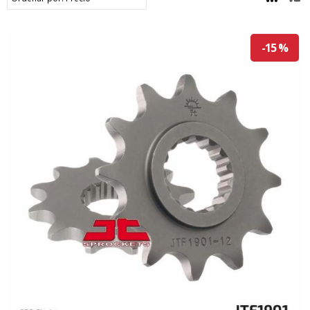
-15 %