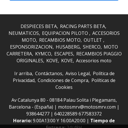
DESPIECES BETA
RACING PARTS BETA
NEUMATICOS
EQUIPACION PILOTO
ACCESORIOS
MOTO
RECAMBIOS MOTO
OUTLET
ESPONSORIZACION
HUSABERG
SHERCO
MOTO
CARRETERA
KYMCO
ESCAPES
RECAMBIOS PIAGGIO
ORIGINALES
KOVE
KOVE
Accesorios moto
Ir arriba
Contáctanos
Aviso Legal
Política de
Privacidad
Condiciones de Compra
Políticas de
Cookies
Av Catalunya 80 - 08184 Palau Solita i Plegamans,
Barcelona - (España) | motosmrv@motosmrv.com |
938644277
|
640228589 677583372
Horario:
9.00A13:00 Y 16:00A20:00 |
Tiempo de
Entrega:
24/48H