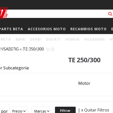
PARTS BETA
ACCESORIOS MOTO
RECAMBIOS MOTO
BETA
BMW
DERBI
DUCATI
HONDA
HUSABERG
H
HUSABERG
»
TE 250/300
HA
CONTACTO
0
TE 250/300
or Subcategoría:
Motor
|
x Quitar Filtros
r por
Precio
Marcas