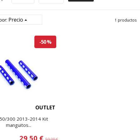
Precio
por:
1 productos
-50 %
OUTLET
50/300 2013-2014 Kit
manguitos...
29,50 €
59,00 €