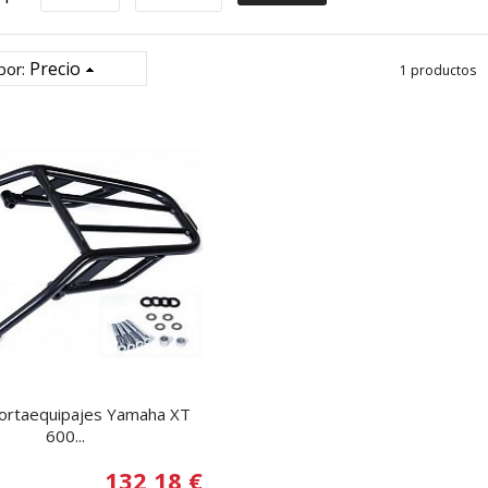
Precio
por:
1 productos
 portaequipajes Yamaha XT
600...
132,18 €