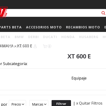
PARTS BETA
ACCESORIOS MOTO
RECAMBIOS MOTO
BETA
BMW
DERBI
DUCATI
HONDA
HUSABERG
H
YAMAHA
»
XT 600 E
HA
CONTACTO
0
XT 600 E
or Subcategoría:
Equipaje
|
x Quitar Filtros
r por
Precio
Marcas