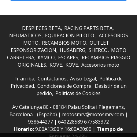
DESPIECES BETA
RACING PARTS BETA
NEUMATICOS
EQUIPACION PILOTO
ACCESORIOS
MOTO
RECAMBIOS MOTO
OUTLET
ESPONSORIZACION
HUSABERG
SHERCO
MOTO
CARRETERA
KYMCO
ESCAPES
RECAMBIOS PIAGGIO
ORIGINALES
KOVE
KOVE
Accesorios moto
Ir arriba
Contáctanos
Aviso Legal
Política de
Privacidad
Condiciones de Compra
Desistir de un
pedido
Políticas de Cookies
Av Catalunya 80 - 08184 Palau Solita i Plegamans,
Barcelona - (España) | motosmrv@motosmrv.com |
938644277
|
640228589 677583372
Horario:
9.00A13:00 Y 16:00A20:00 |
Tiempo de
Entrega:
24/48H