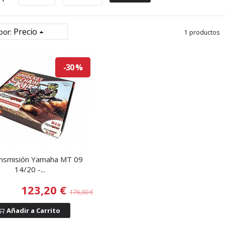
Precio
por:
1 productos
-30 %
ansmisión Yamaha MT 09
14/20 -...
123,20 €
176,00 €
Añadir a Carrito