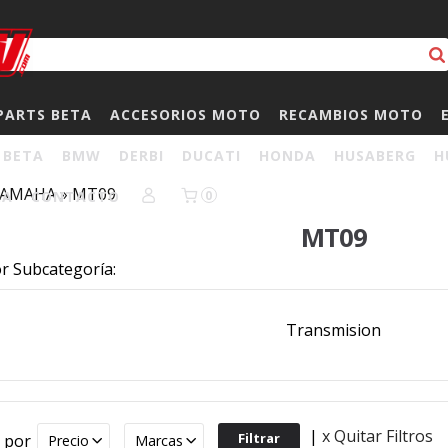
PARTS BETA
ACCESORIOS MOTO
RECAMBIOS MOTO
BETA
BMW
DERBI
DUCATI
HONDA
HUSABERG
H
YAMAHA
»
MT09
HA
CONTACTO
0
MT09
or Subcategoría:
Transmision
|
x Quitar Filtros
r por
Precio
Marcas