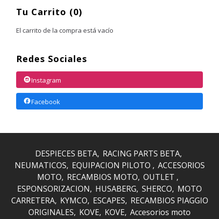
Tu Carrito (0)
El carrito de la compra está vacío
Redes Sociales
Instagram
Facebook
DESPIECES BETA
RACING PARTS BETA
NEUMATICOS
EQUIPACION PILOTO
ACCESORIOS
MOTO
RECAMBIOS MOTO
OUTLET
ESPONSORIZACION
HUSABERG
SHERCO
MOTO
CARRETERA
KYMCO
ESCAPES
RECAMBIOS PIAGGIO
ORIGINALES
KOVE
KOVE
Accesorios moto