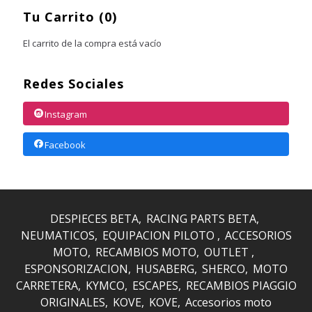
Tu Carrito (0)
El carrito de la compra está vacío
Redes Sociales
Instagram
Facebook
DESPIECES BETA
RACING PARTS BETA
NEUMATICOS
EQUIPACION PILOTO
ACCESORIOS
MOTO
RECAMBIOS MOTO
OUTLET
ESPONSORIZACION
HUSABERG
SHERCO
MOTO
CARRETERA
KYMCO
ESCAPES
RECAMBIOS PIAGGIO
ORIGINALES
KOVE
KOVE
Accesorios moto