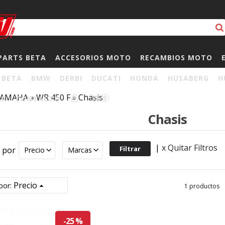
PARTS BETA
ACCESORIOS MOTO
RECAMBIOS MOTO
BETA
BMW
DERBI
DUCATI
HONDA
HUSABERG
H
YAMAHA
»
WR 450 F
»
Chasis
HA
CONTACTO
0
Chasis
|
x Quitar Filtros
r por
Precio
Marcas
Precio
por:
1 productos
-25 %