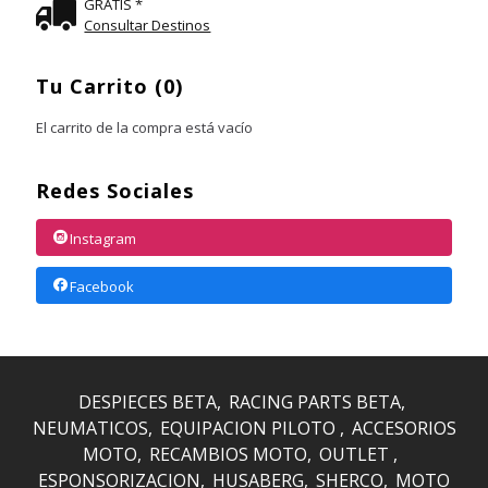
GRATIS *
Consultar Destinos
Tu Carrito (0)
El carrito de la compra está vacío
Redes Sociales
Instagram
Facebook
DESPIECES BETA
RACING PARTS BETA
NEUMATICOS
EQUIPACION PILOTO
ACCESORIOS
MOTO
RECAMBIOS MOTO
OUTLET
ESPONSORIZACION
HUSABERG
SHERCO
MOTO