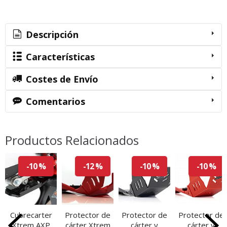
Descripción
Características
Costes de Envío
Comentarios
Productos Relacionados
-10 %
-12 %
-10 %
-10 %
Cubrecarter
Protector de
Protector de
Protector de
Xtrem AXP
cárter Xtrem
cárter y
cárter y