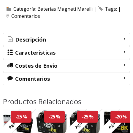
Categoría:
Baterias Magneti Marelli
|
Tags:
|
Comentarios
Descripción
Características
Costes de Envío
Comentarios
Productos Relacionados
Agotado
Agotado
Agotado
-25 %
-25 %
-25 %
-20 %