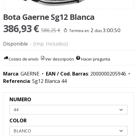
Bota Gaerne Sg12 Blanca
386,93 €
2
3:00:49
586,25 €
Termina en:
días
Disponible
-
(Imp. Incluidos)
Costes de envío
Ver descripción
Hacer pregunta
Marca
:
GAERNE
•
EAN / Cod. Barras
:
2000000205946
•
Referencia
:
Sg12 Blanca 44
NUMERO
COLOR