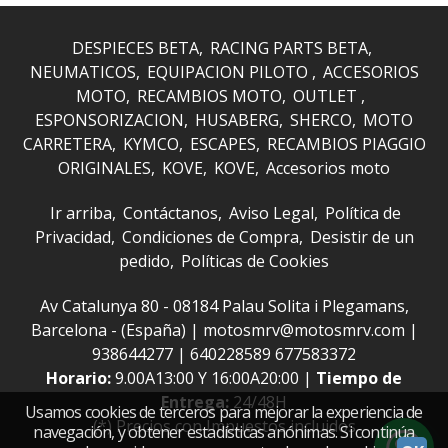
DESPIECES BETA
RACING PARTS BETA
NEUMATICOS
EQUIPACION PILOTO
ACCESORIOS
MOTO
RECAMBIOS MOTO
OUTLET
ESPONSORIZACION
HUSABERG
SHERCO
MOTO
CARRETERA
KYMCO
ESCAPES
RECAMBIOS PIAGGIO
ORIGINALES
KOVE
KOVE
Accesorios moto
Ir arriba
Contáctanos
Aviso Legal
Política de
Privacidad
Condiciones de Compra
Desistir de un
pedido
Políticas de Cookies
Av Catalunya 80 - 08184 Palau Solita i Plegamans,
Barcelona - (España) | motosmrv@motosmrv.com |
938644277
|
640228589 677583372
Horario:
9.00A13:00 Y 16:00A20:00 |
Tiempo de
Entrega:
24/48H
Usamos cookies de terceros para mejorar la experiencia de
(*) Precios con Impuestos incluidos
navegación, y obtener estadísticas anónimas. Si continúa