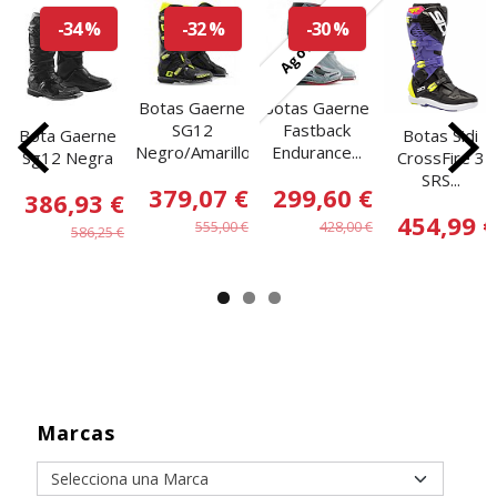
Agotado
-34 %
-32 %
-30 %
Botas Gaerne
Botas Gaerne
SG12
Fastback
Bota Gaerne
Botas Sidi
Negro/Amarillo...
Endurance...
Sg12 Negra
CrossFire 3
SRS...
379,07 €
299,60 €
386,93 €
454,99 €
555,00 €
428,00 €
586,25 €
Marcas