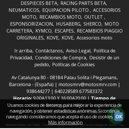
DESPIECES BETA
RACING PARTS BETA
NEUMATICOS
EQUIPACION PILOTO
ACCESORIOS
MOTO
RECAMBIOS MOTO
OUTLET
ESPONSORIZACION
HUSABERG
SHERCO
MOTO
CARRETERA
KYMCO
ESCAPES
RECAMBIOS PIAGGIO
ORIGINALES
KOVE
KOVE
Accesorios moto
Ir arriba
Contáctanos
Aviso Legal
Política de
Privacidad
Condiciones de Compra
Desistir de un
pedido
Políticas de Cookies
Av Catalunya 80 - 08184 Palau Solita i Plegamans,
Barcelona - (España) | motosmrv@motosmrv.com |
938644277
|
640228589 677583372
Horario:
9.00A13:00 Y 16:00A20:00 |
Tiempo de
Entrega:
24/48H
Usamos cookies de terceros para mejorar la experiencia de
navegación, y obtener estadísticas anónimas. Si continúa
(*) Precios con Impuestos incluidos
navegando consideramos que acepta el uso de cookies.
OK
Más información
Motorrecambios del Valles
- Copyright © 2026 [35120] - Con la tecnología de Palbin.com