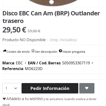
Disco EBC Can Am (BRP) Outlander
trasero
29,50 €
59,00 €
Producto NO Disponible
-
(Imp. Incluidos)
Costes de envío
Ver descripción
Hacer pregunta
Marca
:
EBC
•
EAN / Cod. Barras
:
5050953307119
•
Referencia
:
MD6223D
Pedir Información
Añádelo a tu wishlist
y te avisamos cuando vuelva a tener
stock