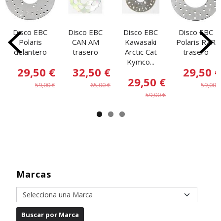
Disco EBC
Disco EBC
Disco EBC
Disco EBC
Polaris
CAN AM
Kawasaki
Polaris RZR
delantero
trasero
Arctic Cat
trasero
Kymco...
29,50 €
32,50 €
29,50 €
29,50 €
59,00 €
65,00 €
59,00 €
59,00 €
Marcas