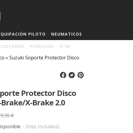
EQUIPACIÓN PILOTO
NEUMATICOS
USQVARNA
KAWASAKI
KTM
co
»
Suzuki Soporte Protector Disco
porte Protector Disco
-Brake/X-Brake 2.0
29,95 €
isponible
-
(Imp. Incluidos)