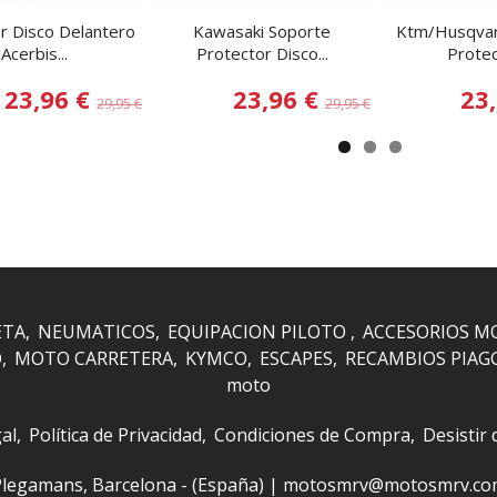
r Disco Delantero
Kawasaki Soporte
Ktm/Husqvar
Acerbis...
Protector Disco...
Protec
23,96 €
23,96 €
23
29,95 €
29,95 €
ETA
NEUMATICOS
EQUIPACION PILOTO
ACCESORIOS M
O
MOTO CARRETERA
KYMCO
ESCAPES
RECAMBIOS PIAG
moto
al
Política de Privacidad
Condiciones de Compra
Desistir
 i Plegamans, Barcelona - (España) | motosmrv@motosmrv.c