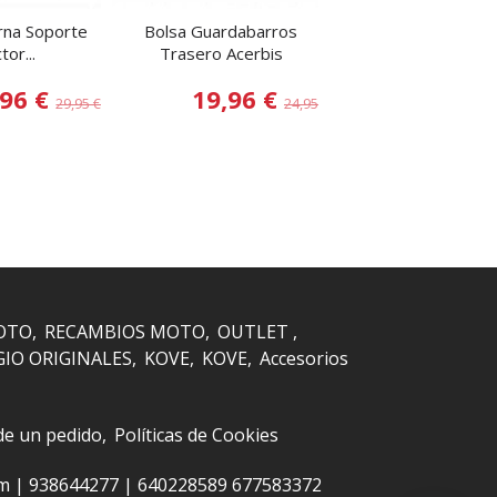
na Soporte
Bolsa Guardabarros
Protector de Chas
tor...
Trasero Acerbis
EXC 17-.....
,96 €
19,96 €
34,99
29,95 €
24,95 €
OTO
RECAMBIOS MOTO
OUTLET
GIO ORIGINALES
KOVE
KOVE
Accesorios
 de un pedido
Políticas de Cookies
om |
938644277
|
640228589 677583372