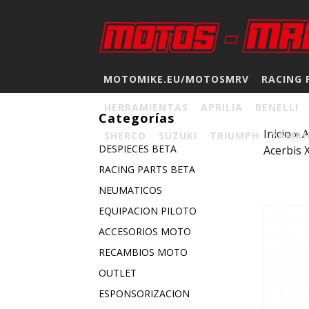
MOTOMIKE.EU/MOTOSMRV
RACING 
HERRAMIENTAS
APRILIA
BENELLI
Categorías
Inicio
»
A
SHERCO
SUZUKI
TRIUMPH
YAMA
DESPIECES BETA
Acerbis 
RACING PARTS BETA
NEUMATICOS
EQUIPACION PILOTO
ACCESORIOS MOTO
RECAMBIOS MOTO
OUTLET
ESPONSORIZACION