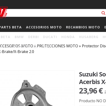
PARTS BETA
ACCESORIOS MOTO
RECAMBIOS MOTO
BETA
BMW
DERBI
DUCATI
HONDA
HUSABERG
H
CCESORIOS MOTO
»
PROTECCIONES MOTO
»
Protector Dis
HA
CONTACTO
0
X-Brake/X-Brake 2.0
Suzuki So
Acerbis X
23,96 €
Producto NO D