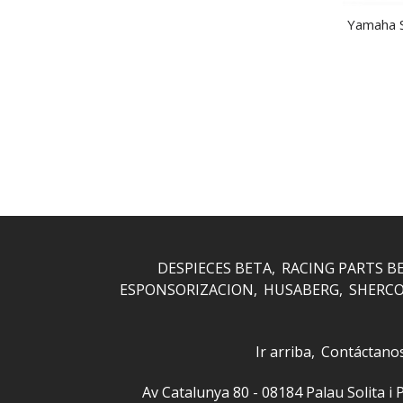
Yamaha S
DESPIECES BETA
RACING PARTS B
ESPONSORIZACION
HUSABERG
SHERC
Ir arriba
Contáctano
Av Catalunya 80 - 08184 Palau Solita