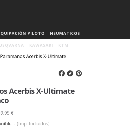
EQUIPACIÓN PILOTO
NEUMATICOS
USQVARNA
KAWASAKI
KTM
Paramanos Acerbis X-Ultimate
s Acerbis X-Ultimate
nco
39,95 €
nible
-
(Imp. Incluidos)