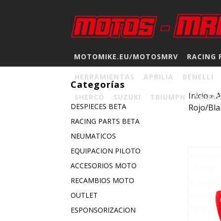
MOTOMIKE.EU/MOTOSMRV
RACING 
HERRAMIENTAS
APRILIA
BENELLI
Categorías
Inicio
»
A
SHERCO
SUZUKI
TRIUMPH
YAMA
DESPIECES BETA
Rojo/Bl
RACING PARTS BETA
NEUMATICOS
EQUIPACION PILOTO
ACCESORIOS MOTO
RECAMBIOS MOTO
OUTLET
ESPONSORIZACION