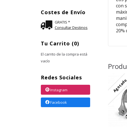
con s
Costes de Envío
máxim
manil
GRATIS *
compr
Consultar Destinos
20% d
Tu Carrito (0)
El carrito de la compra está
vacío
Produ
Redes Sociales
Agotad
Instagram
Facebook