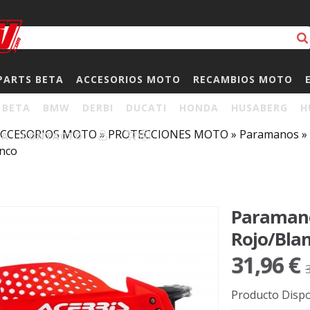
PARTS BETA
ACCESORIOS MOTO
RECAMBIOS MOTO
BETA
BMW
DERBI
DUCATI
HONDA
HUSABERG
H
CCESORIOS MOTO
»
PROTECCIONES MOTO
»
Paramanos
»
HA
CONTACTO
0
anco
Paramano
Rojo/Bla
31,96 €
Producto Dispo