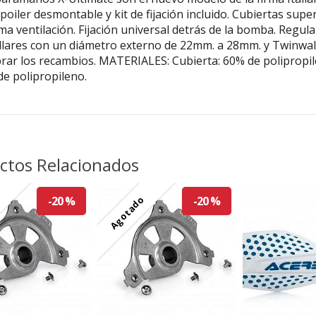
poiler desmontable y kit de fijación incluido. Cubiertas supe
a ventilación. Fijación universal detrás de la bomba. Regul
lares con un diámetro externo de 22mm. a 28mm. y Twinwall.
ar los recambios. MATERIALES: Cubierta: 60% de polipropile
e polipropileno.
ctos Relacionados
o
Agotado
-20 %
-20 %