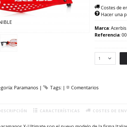
Costes de e
Hacer una 
NIBLE
Marca
:
Acerbis
Referencia
:
00
egoría:
Paramanos
|
Tags:
|
Comentarios
ESCRIPCIÓN
CARACTERÍSTICAS
COSTES DE ENV
aramanos X-Ultimate son el nuevo modelo de la firma Italia