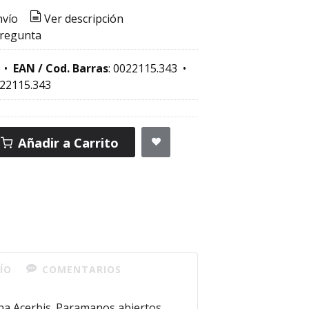
nvío
Ver descripción
pregunta
•
EAN / Cod. Barras
:
0022115.343
•
22115.343
Añadir a Carrito
ÍO
COMENTARIOS
na Acerbis. Paramanos abiertos,