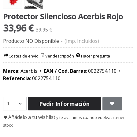
Protector Silencioso Acerbis Rojo
33,96 €
39,95 €
Producto NO Disponible
-
(Imp. Incluidos)
Costes de envío
Ver descripción
Hacer pregunta
Marca
:
Acerbis
•
EAN / Cod. Barras
:
0022754.110
•
Referencia
:
0022754.110
Pedir Información
Añádelo a tu wishlist
y te avisamos cuando vuelva a tener
stock