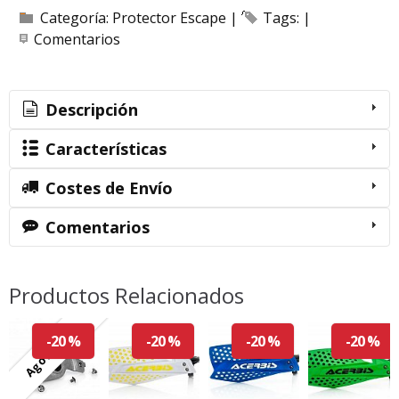
Categoría:
Protector Escape
|
Tags:
|
Comentarios
Descripción
Características
Costes de Envío
Comentarios
Productos Relacionados
Agotado
-20 %
-20 %
-20 %
-20 %