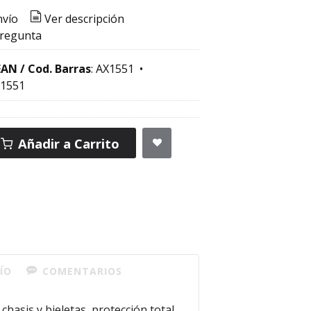
nvío
Ver descripción
pregunta
EAN / Cod. Barras
:
AX1551
•
1551
Añadir a Carrito
ÍO
COMENTARIOS
hasis y bieletas, protección total