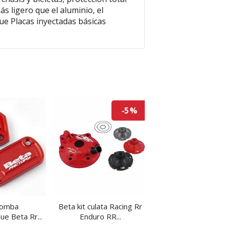
s ligero que el aluminio, el
e Placas inyectadas básicas
-5 %
bomba
Beta kit culata Racing Rr
Beta kit culata Rac
e Beta Rr...
Enduro RR...
Enduro RR...