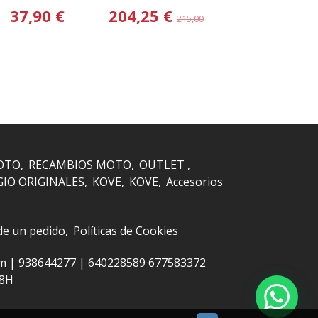
37,90 €
204,25 €
204,25 
215,00 €
OTO
RECAMBIOS MOTO
OUTLET
GIO ORIGINALES
KOVE
KOVE
Accesorios
 de un pedido
Políticas de Cookies
om |
938644277
|
640228589 677583372
48H