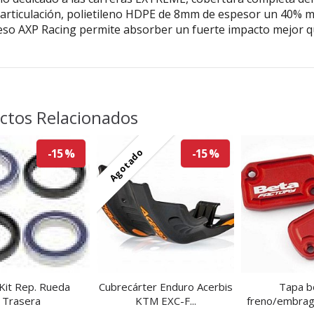
 articulación, polietileno HDPE de 8mm de espesor un 40% má
eso AXP Racing permite absorber un fuerte impacto mejor qu
ctos Relacionados
Agotado
-15 %
-15 %
Kit Rep. Rueda
Cubrecárter Enduro Acerbis
Tapa 
Trasera
KTM EXC-F...
freno/embragu