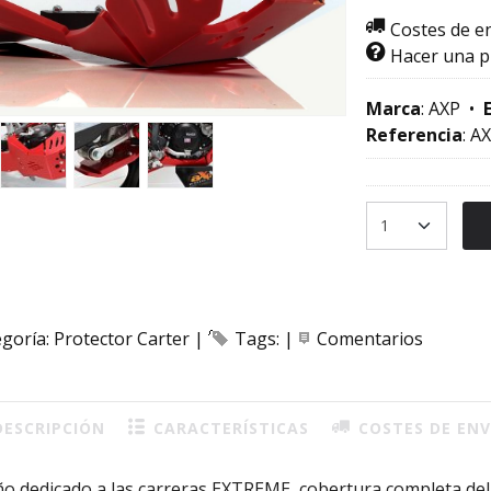
Costes de e
Hacer una 
Marca
:
AXP
•
Referencia
:
AX
egoría:
Protector Carter
|
Tags:
|
Comentarios
ESCRIPCIÓN
CARACTERÍSTICAS
COSTES DE ENV
o dedicado a las carreras EXTREME, cobertura completa del c