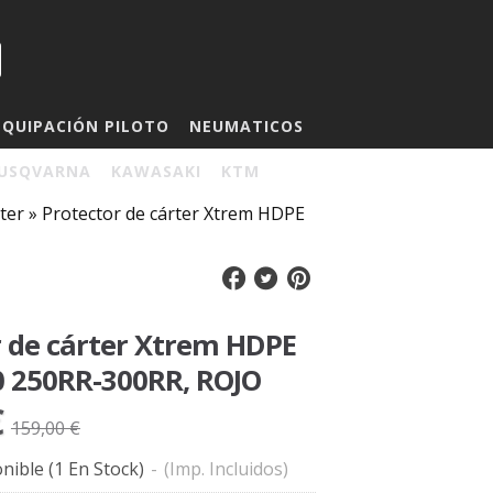
EQUIPACIÓN PILOTO
NEUMATICOS
USQVARNA
KAWASAKI
KTM
ter
»
Protector de cárter Xtrem HDPE
r de cárter Xtrem HDPE
0 250RR-300RR, ROJO
€
159,00 €
nible
(1 En Stock)
-
(Imp. Incluidos)