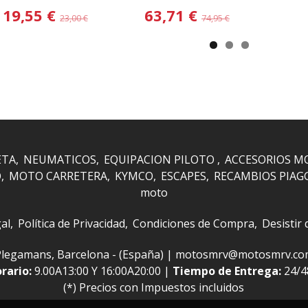
19,55 €
63,71 €
23,00 €
74,95 €
ETA
NEUMATICOS
EQUIPACION PILOTO
ACCESORIOS M
O
MOTO CARRETERA
KYMCO
ESCAPES
RECAMBIOS PIAG
moto
al
Política de Privacidad
Condiciones de Compra
Desistir
 i Plegamans, Barcelona - (España) | motosmrv@motosmrv.c
rario:
9.00A13:00 Y 16:00A20:00 |
Tiempo de Entrega:
24/
(*) Precios con Impuestos incluidos