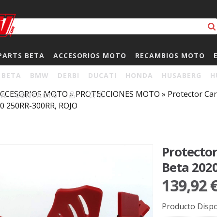
PARTS BETA
ACCESORIOS MOTO
RECAMBIOS MOTO
BETA
BMW
DERBI
DUCATI
HONDA
HUSABERG
H
CCESORIOS MOTO
»
PROTECCIONES MOTO
»
Protector Car
HA
CONTACTO
0
20 250RR-300RR, ROJO
Protecto
Beta 202
139,92 
Producto Dispo