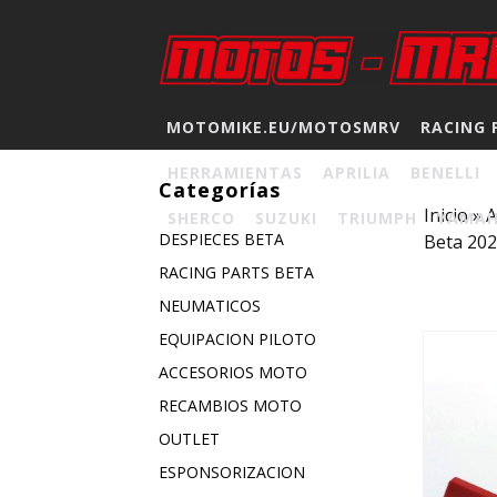
MOTOMIKE.EU/MOTOSMRV
RACING 
HERRAMIENTAS
APRILIA
BENELLI
Categorías
Inicio
»
A
SHERCO
SUZUKI
TRIUMPH
YAMA
DESPIECES BETA
Beta 20
RACING PARTS BETA
NEUMATICOS
EQUIPACION PILOTO
ACCESORIOS MOTO
RECAMBIOS MOTO
OUTLET
ESPONSORIZACION