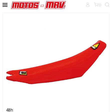
0
48h