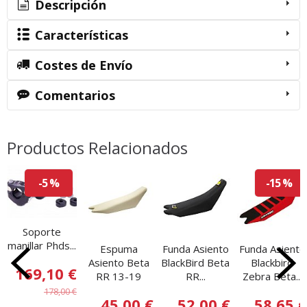
Descripción
Características
Costes de Envío
Comentarios
Productos Relacionados
-5 %
-15 %
Soporte
manillar Phds...
Espuma
Funda Asiento
Funda Asiento
Asiento Beta
BlackBird Beta
Blackbird
169,10 €
RR 13-19
RR...
Zebra Beta...
178,00 €
45,00 €
52,00 €
58,65 €