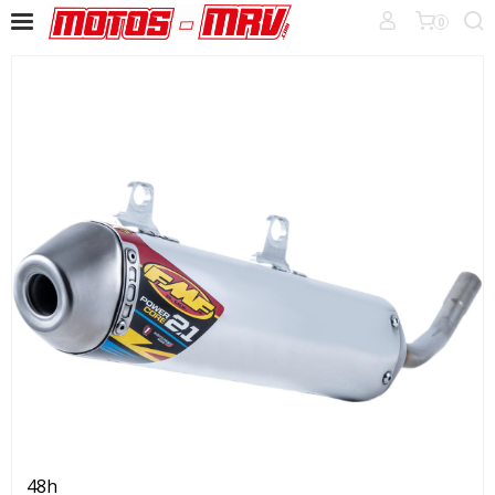
0
48h