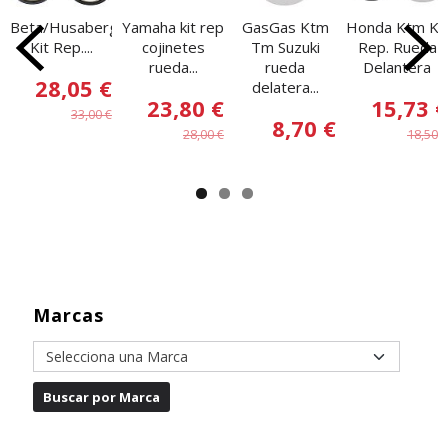
Beta/Husaberg/Husqvarna/Ktm
Yamaha kit rep
GasGas Ktm
Honda Ktm Kit
Kit Rep....
cojinetes
Tm Suzuki
Rep. Rueda
rueda...
rueda
Delantera
28,05 €
delatera...
23,80 €
15,73 €
33,00 €
8,70 €
28,00 €
18,50 €
Marcas