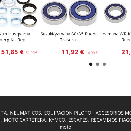
Ktm Husqvarna
Suzuki/yamaha 80/85 Rueda
Yamaha WR Ki
erg Kit Rep....
Trasera...
Rued
51,85 €
11,92 €
21
61,00 €
14,90 €
ETA
NEUMATICOS
EQUIPACION PILOTO
ACCESORIOS M
O
MOTO CARRETERA
KYMCO
ESCAPES
RECAMBIOS PIAG
moto