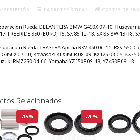
ESCRIPCIÓN
CARACTERÍSTICAS
COSTES DE ENV
Reparacion Rueda DELANTERA BMW G450X 07-10, Husqvarna
17, FREERIDE 350 (EURO) 15, SX 85 12-18, SX 85 BW 13-18, S
eparacion Rueda TRASERA Aprilia RXV 450 06-11, RXV 550 06-
G450X 07-10, Kawasaki KLX450R 08-09, KX125 03-05, KX250 
Suzuki RMZ250 04-06, Yamaha YZ250F 09-18, YZ450F 09-18
ctos Relacionados
-15 %
-20 %