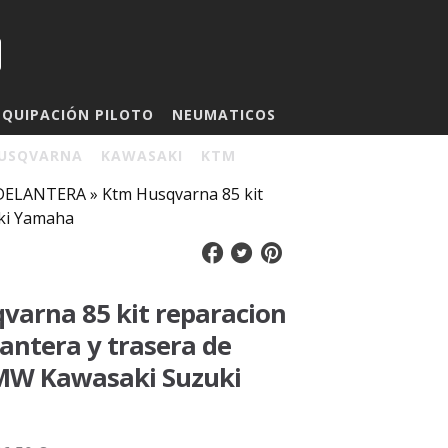
EQUIPACIÓN PILOTO
NEUMATICOS
USQVARNA
KAWASAKI
KTM
a DELANTERA
»
Ktm Husqvarna 85 kit
uki Yamaha
varna 85 kit reparacion
antera y trasera de
BMW Kawasaki Suzuki