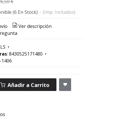
26,50 €
nible
(6 En Stock)
-
(Imp. Incluidos)
nvío
Ver descripción
pregunta
LS
•
ras
:
8430525171480
•
-1406
Añadir a Carrito
ios