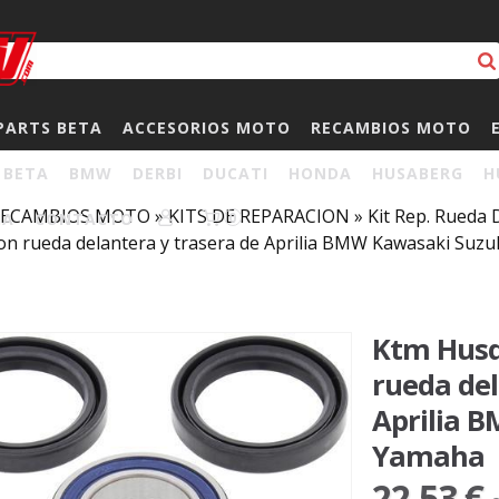
PARTS BETA
ACCESORIOS MOTO
RECAMBIOS MOTO
BETA
BMW
DERBI
DUCATI
HONDA
HUSABERG
H
RECAMBIOS MOTO
»
KITS DE REPARACION
»
Kit Rep. Rued
HA
CONTACTO
0
on rueda delantera y trasera de Aprilia BMW Kawasaki Suz
Ktm Husq
rueda del
Aprilia 
Yamaha
22,53 €