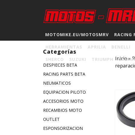
MOTOMIKE.EU/MOTOSMRV
RACING 
HERRAMIENTAS
APRILIA
BENELLI
Categorías
Inicio
»
SHERCO
SUZUKI
TRIUMPH
YAMA
DESPIECES BETA
reparaci
RACING PARTS BETA
NEUMATICOS
EQUIPACION PILOTO
ACCESORIOS MOTO
RECAMBIOS MOTO
OUTLET
ESPONSORIZACION