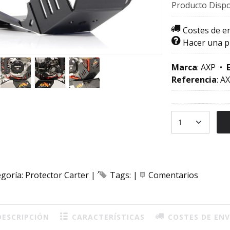
Producto Dispo
Costes de e
Hacer una 
Marca
:
AXP
•
Referencia
:
AX
egoría:
Protector Carter
|
Tags:
|
Comentarios
ESCRIPCIÓN
CARACTERÍSTICAS
COSTES DE ENV