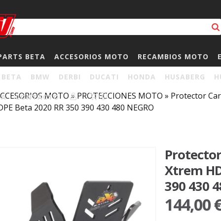
PARTS BETA
ACCESORIOS MOTO
RECAMBIOS MOTO
BETA
BMW
DERBI
DUCATI
HONDA
HUSABERG
H
CCESORIOS MOTO
»
PROTECCIONES MOTO
»
Protector Car
HA
CONTACTO
0
DPE Beta 2020 RR 350 390 430 480 NEGRO
Protector
Xtrem HD
390 430 
144,00 