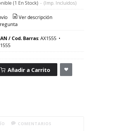
nible
(1 En Stock)
-
(Imp. Incluidos)
nvío
Ver descripción
pregunta
EAN / Cod. Barras
:
AX1555
•
1555
Añadir a Carrito
ÍO
COMENTARIOS