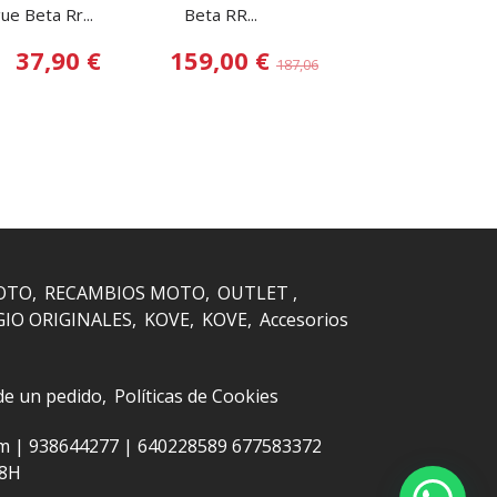
e Beta Rr...
Beta RR...
Enduro RR...
37,90 €
159,00 €
204,25 
187,06 €
OTO
RECAMBIOS MOTO
OUTLET
GIO ORIGINALES
KOVE
KOVE
Accesorios
 de un pedido
Políticas de Cookies
om |
938644277
|
640228589 677583372
48H