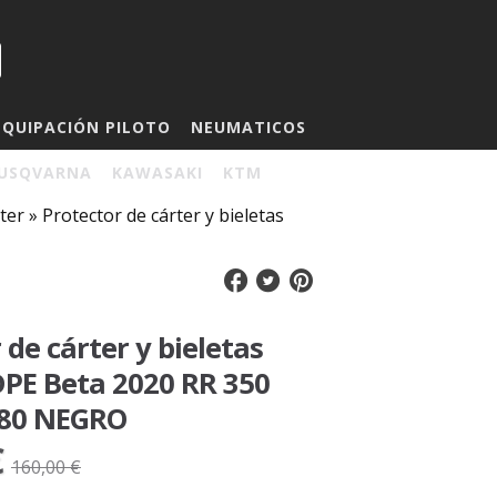
EQUIPACIÓN PILOTO
NEUMATICOS
USQVARNA
KAWASAKI
KTM
ter
»
Protector de cárter y bieletas
 de cárter y bieletas
PE Beta 2020 RR 350
480 NEGRO
€
160,00 €