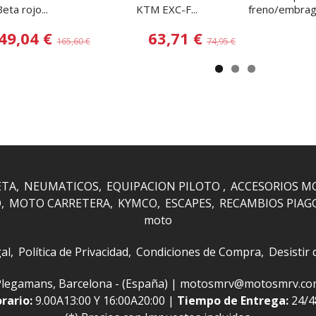
eta rojo...
KTM EXC-F...
freno/embragu
49,04 €
63,71 €
165,60 €
74,95 €
ETA
NEUMATICOS
EQUIPACION PILOTO
ACCESORIOS M
O
MOTO CARRETERA
KYMCO
ESCAPES
RECAMBIOS PIAG
moto
al
Política de Privacidad
Condiciones de Compra
Desistir
 i Plegamans, Barcelona - (España) | motosmrv@motosmrv.c
rario:
9.00A13:00 Y 16:00A20:00 |
Tiempo de Entrega:
24/