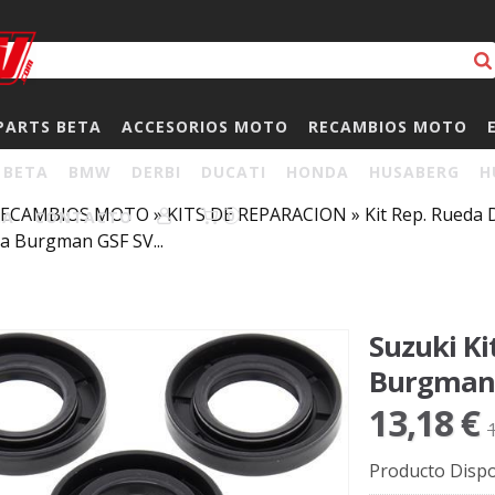
PARTS BETA
ACCESORIOS MOTO
RECAMBIOS MOTO
BETA
BMW
DERBI
DUCATI
HONDA
HUSABERG
H
RECAMBIOS MOTO
»
KITS DE REPARACION
»
Kit Rep. Rued
HA
CONTACTO
0
a Burgman GSF SV...
Suzuki Ki
Burgman G
13,18 €
Producto Dispo