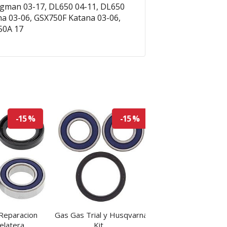
rgman 03-17, DL650 04-11, DL650
na 03-06, GSX750F Katana 03-06,
50A 17
-15 %
-15 %
Reparacion
Gas Gas Trial y Husqvarna
Quad Yamaha Kit
elatera
Kit...
rueda Delantera