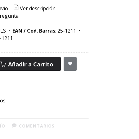
nvío
Ver descripción
pregunta
LS
•
EAN / Cod. Barras
:
25-1211
•
-1211
Añadir a Carrito
ios
ÍO
COMENTARIOS