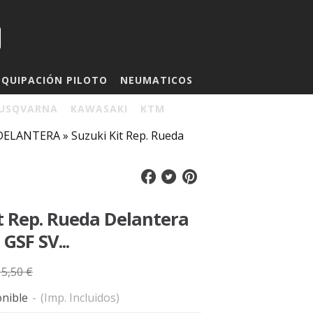
EQUIPACIÓN PILOTO
NEUMATICOS
USQVARNA
KAWASAKI
KTM
a DELANTERA
»
Suzuki Kit Rep. Rueda
t Rep. Rueda Delantera
SF SV...
15,50 €
nible
-
(Imp. Incluidos)