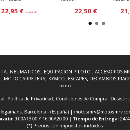
22,95 €
22,50 €
21
27,00 €
ETA
NEUMATICOS
EQUIPACION PILOTO
ACCESORIOS M
O
MOTO CARRETERA
KYMCO
ESCAPES
RECAMBIOS PIAG
moto
al
Política de Privacidad
Condiciones de Compra
Desistir
 i Plegamans, Barcelona - (España) | motosmrv@motosmrv.c
rario:
9.00A13:00 Y 16:00A20:00 |
Tiempo de Entrega:
24/
(*) Precios con Impuestos incluidos