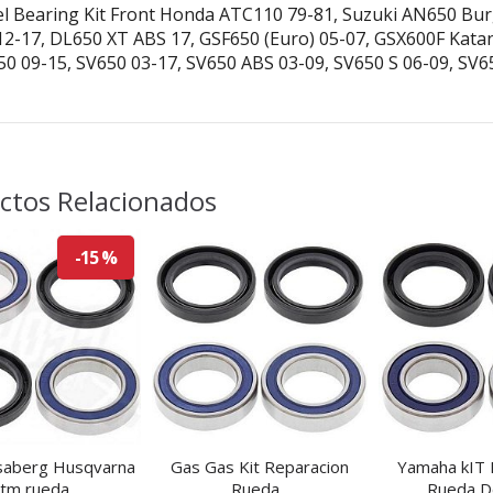
l Bearing Kit Front Honda ATC110 79-81, Suzuki AN650 Bu
12-17, DL650 XT ABS 17, GSF650 (Euro) 05-07, GSX600F Kata
50 09-15, SV650 03-17, SV650 ABS 03-09, SV650 S 06-09, SV6
ctos Relacionados
-15 %
saberg Husqvarna
Gas Gas Kit Reparacion
Yamaha kIT 
tm rueda...
Rueda...
Rueda D