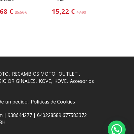
,68 €
15,22 €
13,60
25,50 €
17,90 €
OTO
RECAMBIOS MOTO
OUTLET
GIO ORIGINALES
KOVE
KOVE
Accesorios
 de un pedido
Políticas de Cookies
om |
938644277
|
640228589 677583372
48H