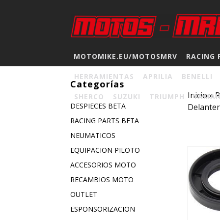
MOTOMIKE.EU/MOTOSMRV
RACING 
HERRAMIENTAS
APRILIA
BENELLI
Categorías
Inicio
»
SHERCO
SUZUKI
TRIUMPH
YAMA
DESPIECES BETA
Delanter
RACING PARTS BETA
NEUMATICOS
EQUIPACION PILOTO
ACCESORIOS MOTO
RECAMBIOS MOTO
OUTLET
ESPONSORIZACION