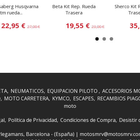
saberg Husqvarna
Beta Kit Rep. Rueda
Sherco Kit
tm rueda...
Trasera
Trase
22,95 €
19,55 €
35
27,00 €
23,00 €
ETA
NEUMATICOS
EQUIPACION PILOTO
ACCESORIOS M
O
MOTO CARRETERA
KYMCO
ESCAPES
RECAMBIOS PIAG
moto
al
Política de Privacidad
Condiciones de Compra
Desistir
 i Plegamans, Barcelona - (España) | motosmrv@motosmrv.c