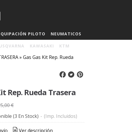
EQUIPACIÓN PILOTO
NEUMATICOS
USQVARNA
KAWASAKI
KTM
 TRASERA
»
Gas Gas Kit Rep. Rueda
it Rep. Rueda Trasera
25,00 €
nible
(3 En Stock)
-
(Imp. Incluidos)
nvío
Ver descripción