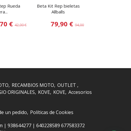
 Rep Rueda
Beta Kit Rep bieletas
Suzuki Yamaha Kit
ra...
Allballs
Rueda...
,70 €
79,90 €
24,65
42,00 €
94,00 €
OTO
RECAMBIOS MOTO
OUTLET
GIO ORIGINALES
KOVE
KOVE
Accesorios
 de un pedido
Políticas de Cookies
om |
938644277
|
640228589 677583372