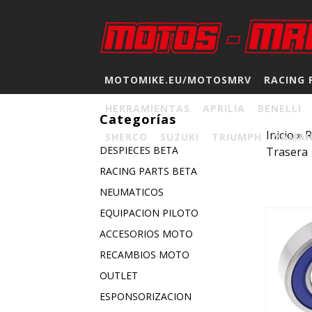
MOTOMIKE.EU/MOTOSMRV
RACING 
HERRAMIENTAS
APRILIA
BENELLI
Categorías
Inicio
»
SHERCO
SUZUKI
TRIUMPH
YAMA
DESPIECES BETA
Trasera
RACING PARTS BETA
NEUMATICOS
EQUIPACION PILOTO
ACCESORIOS MOTO
RECAMBIOS MOTO
OUTLET
ESPONSORIZACION