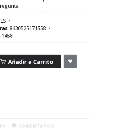
pregunta
LS
•
ras
:
8430525171558
•
-1458
Añadir a Carrito
ÍO
COMENTARIOS