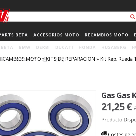
PARTS BETA
ACCESORIOS MOTO
RECAMBIOS MOTO
BETA
BMW
DERBI
DUCATI
HONDA
HUSABERG
H
RECAMBIOS MOTO
»
KITS DE REPARACION
»
Kit Rep. Rueda
HA
CONTACTO
0
Gas Gas K
21,25 €
Producto Dispo
Costes de e