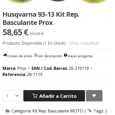
Husqvarna 93-13 Kit Rep.
Basculante Prox
58,65 €
69,00 €
Producto Disponible
(1 En Stock)
-
(Imp. Incluidos)
Costes de envío
Ver descripción
Hacer pregunta
Marca
:
Prox
•
EAN / Cod. Barras
:
26-210119
•
Referencia
:
28-1119
Añadir a Carrito
Categoría:
Kit Rep. Basculante MOTO
|
Tags:
|