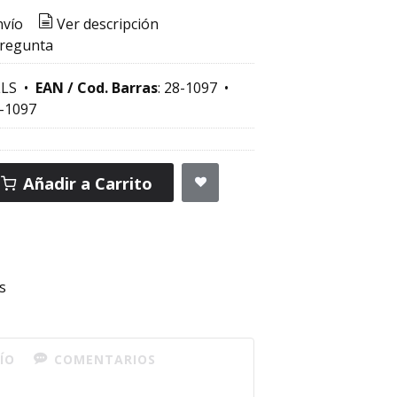
nvío
Ver descripción
pregunta
LS
•
EAN / Cod. Barras
:
28-1097
•
-1097
Añadir a Carrito
s
ÍO
COMENTARIOS