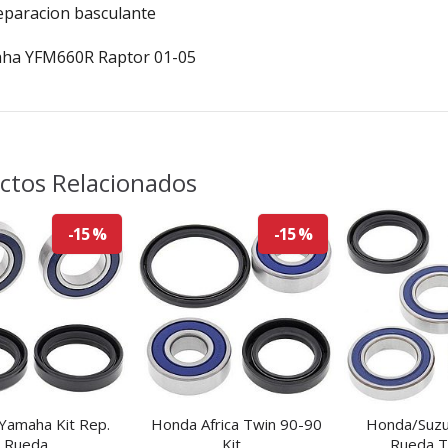
Reparacion basculante
ha YFM660R Raptor 01-05
ctos Relacionados
-15 %
-15 %
 Yamaha Kit Rep.
Honda Africa Twin 90-90
Honda/Suzuk
Rueda...
Kit...
Rueda T