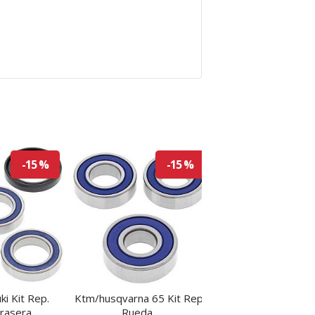
-15 %
-15 %
i Kit Rep.
Ktm/husqvarna 65 Kit Rep.
Yamaha 02-05 Kit
rasera
Rueda...
basculante