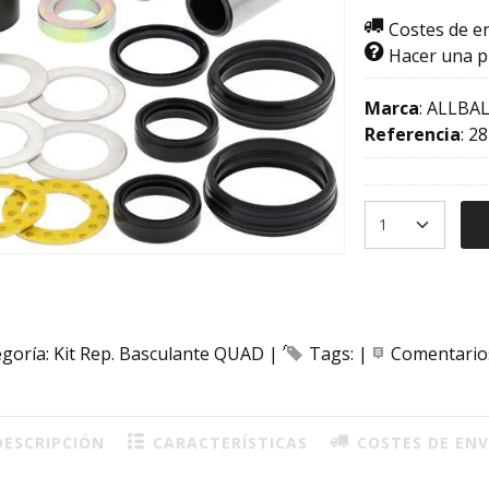
Costes de e
Hacer una 
Marca
:
ALLBAL
Referencia
:
28
egoría:
Kit Rep. Basculante QUAD
|
Tags:
|
Comentario
ESCRIPCIÓN
CARACTERÍSTICAS
COSTES DE ENV