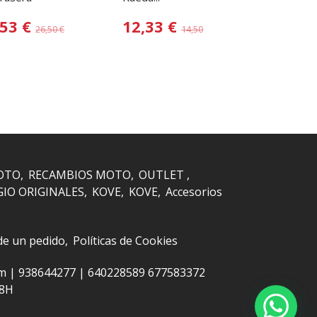
,53 €
12,33 €
65,88
26,50 €
14,50 €
OTO
RECAMBIOS MOTO
OUTLET
GIO ORIGINALES
KOVE
KOVE
Accesorios
 de un pedido
Políticas de Cookies
om |
938644277
|
640228589 677583372
48H