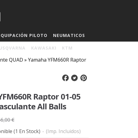
EQUIPACIÓN PILOTO
NEUMATICOS
USQVARNA
KAWASAKI
KTM
lante QUAD
»
Yamaha YFM660R Raptor
FM660R Raptor 01-05
asculante All Balls
56,00 €
nible
(1 En Stock)
-
(Imp. Incluidos)