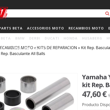
PARTS BETA
ACCESORIOS MOTO
RECAMBIOS MOTO
BETA
BMW
DERBI
DUCATI
HONDA
HUSABERG
H
RECAMBIOS MOTO
»
KITS DE REPARACION
»
Kit Rep. Bascu
HA
CONTACTO
0
 Rep. Basculante All Balls
Yamaha Y
kit Rep. B
47,60 €
Producto Dispo