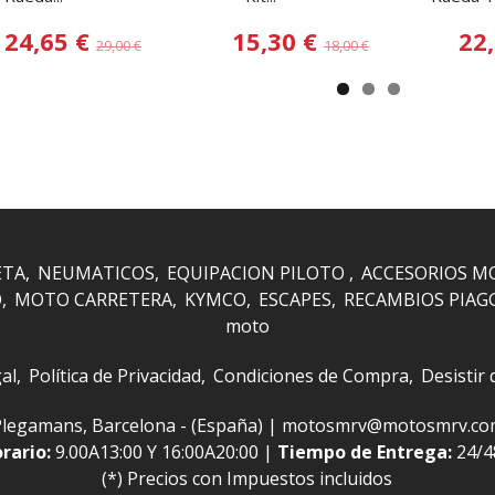
24,65 €
15,30 €
22
29,00 €
18,00 €
ETA
NEUMATICOS
EQUIPACION PILOTO
ACCESORIOS M
O
MOTO CARRETERA
KYMCO
ESCAPES
RECAMBIOS PIAG
moto
al
Política de Privacidad
Condiciones de Compra
Desistir
 i Plegamans, Barcelona - (España) | motosmrv@motosmrv.c
rario:
9.00A13:00 Y 16:00A20:00 |
Tiempo de Entrega:
24/
(*) Precios con Impuestos incluidos