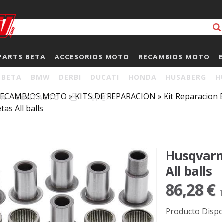
PARTS BETA
ACCESORIOS MOTO
RECAMBIOS MOTO
BETA
BMW
DERBI
DUCATI
HONDA
HUSABERG
H
RECAMBIOS MOTO
»
KITS DE REPARACION
»
Kit Reparacion
HA
CONTACTO
0
tas All balls
Husqvarna
All balls
86,28 €
Producto Dispo