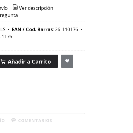
nvío
Ver descripción
pregunta
LS
•
EAN / Cod. Barras
:
26-110176
•
-1176
Añadir a Carrito
ÍO
COMENTARIOS