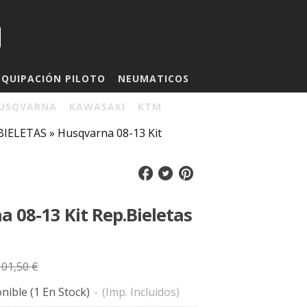
EQUIPACIÓN PILOTO
NEUMATICOS
USQVARNA
KAWASAKI
KTM
 BIELETAS
»
Husqvarna 08-13 Kit
 08-13 Kit Rep.Bieletas
101,50 €
nible
(1 En Stock)
-
(Imp. Incluidos)