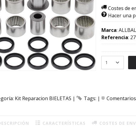
Costes de e
Hacer una 
Marca
:
ALLBAL
Referencia
:
27
egoría:
Kit Reparacion BIELETAS
|
Tags:
|
Comentarios
ESCRIPCIÓN
CARACTERÍSTICAS
COSTES DE ENV