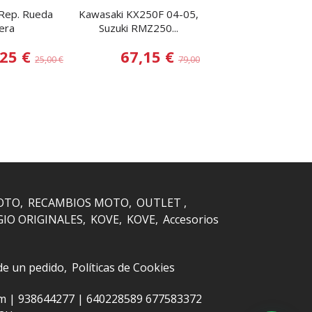
 Rep. Rueda
Kawasaki KX250F 04-05,
Yamaha Kit repar
era
Suzuki RMZ250...
Bieletas All...
,25 €
67,15 €
83,30
25,00 €
79,00 €
OTO
RECAMBIOS MOTO
OUTLET
GIO ORIGINALES
KOVE
KOVE
Accesorios
 de un pedido
Políticas de Cookies
om |
938644277
|
640228589 677583372