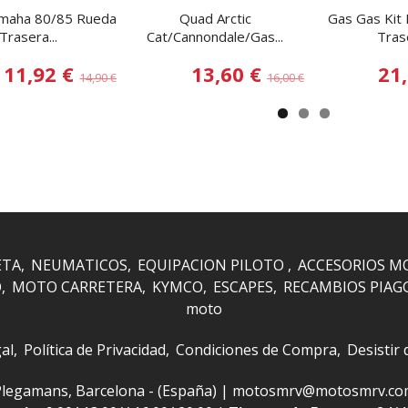
amaha 80/85 Rueda
Quad Arctic
Gas Gas Kit
Trasera...
Cat/Cannondale/Gas...
Tras
11,92 €
13,60 €
21
14,90 €
16,00 €
ETA
NEUMATICOS
EQUIPACION PILOTO
ACCESORIOS M
O
MOTO CARRETERA
KYMCO
ESCAPES
RECAMBIOS PIAG
moto
al
Política de Privacidad
Condiciones de Compra
Desistir
 i Plegamans, Barcelona - (España) | motosmrv@motosmrv.c