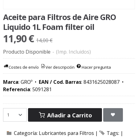
Aceite para Filtros de Aire GRO
Liquido 1L Foam filter oil
11,90 €
14,00 €
Producto Disponible
-
(Imp. Incluidos)
Costes de envío
Ver descripción
Hacer pregunta
Marca
:
GROº
•
EAN / Cod. Barras
:
8431625028087
•
Referencia
:
5091281
Añadir a Carrito
Categoría:
Lubricantes para Filtros
|
Tags:
|