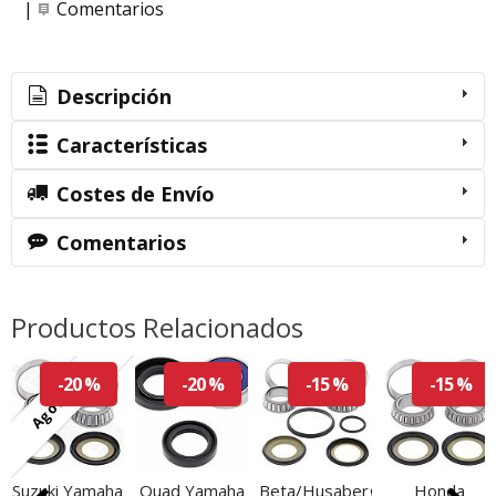
|
Comentarios
Descripción
Características
Costes de Envío
Comentarios
Productos Relacionados
Agotado
-20 %
-20 %
-15 %
-15 %
Suzuki Yamaha
Quad Yamaha
Beta/Husaberg/Husqvarna/K
Honda