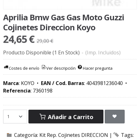
Aprilia Bmw Gas Gas Moto Guzzi
Cojinetes Direccion Koyo
24,65 €
29,00 €
Producto Disponible
(1 En Stock)
-
(Imp. Incluidos)
Costes de envío
Ver descripción
Hacer pregunta
Marca
:
KOYO
•
EAN / Cod. Barras
:
4043981236040
•
Referencia
:
7360198
Añadir a Carrito
Categoría:
Kit Rep. Cojinetes DIRECCION
|
Tags: