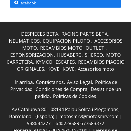
Facebook
DESPIECES BETA
RACING PARTS BETA
NEUMATICOS
EQUIPACION PILOTO
ACCESORIOS
MOTO
RECAMBIOS MOTO
OUTLET
ESPONSORIZACION
HUSABERG
SHERCO
MOTO
CARRETERA
KYMCO
ESCAPES
RECAMBIOS PIAGGIO
ORIGINALES
KOVE
KOVE
Accesorios moto
Ir arriba
Contáctanos
Aviso Legal
Política de
Privacidad
Condiciones de Compra
Desistir de un
pedido
Políticas de Cookies
Av Catalunya 80 - 08184 Palau Solita i Plegamans,
Barcelona - (España) | motosmrv@motosmrv.com |
938644277
|
640228589 677583372
Horario:
9.00A13:00 Y 16:00A20:00 |
Tiempo de