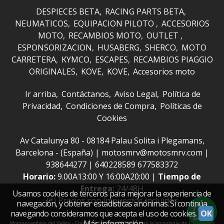
DESPIECES BETA
RACING PARTS BETA
NEUMATICOS
EQUIPACION PILOTO
ACCESORIOS
MOTO
RECAMBIOS MOTO
OUTLET
ESPONSORIZACION
HUSABERG
SHERCO
MOTO
CARRETERA
KYMCO
ESCAPES
RECAMBIOS PIAGGIO
ORIGINALES
KOVE
KOVE
Accesorios moto
Ir arriba
Contáctanos
Aviso Legal
Política de
Privacidad
Condiciones de Compra
Políticas de
Cookies
Av Catalunya 80 - 08184 Palau Solita i Plegamans,
Barcelona - (España) | motosmrv@motosmrv.com |
938644277
|
640228589 677583372
Horario:
9.00A13:00 Y 16:00A20:00 |
Tiempo de
Entrega:
24/48H
Usamos cookies de terceros para mejorar la experiencia de
(*) Precios con Impuestos incluidos
navegación, y obtener estadísticas anónimas. Si continúa
navegando consideramos que acepta el uso de cookies.
OK
Más información
Motorrecambios del Valles
- Copyright © 2026 [35120] - Con la tecnología de Palbin.com