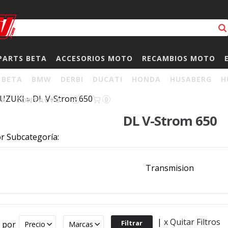
PARTS BETA
ACCESORIOS MOTO
RECAMBIOS MOTO
BETA
BMW
DERBI
DUCATI
HONDA
HUSABERG
H
UZUKI
»
DL V-Strom 650
HA
CONTACTO
0
DL V-Strom 650
or Subcategoría:
Transmision
|
x Quitar Filtros
r por
Precio
Marcas