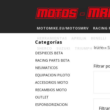
MOTOMIKE.EU/MOTOSMRV
RACING 
HERRAMIENTAS
APRILIA
BENELLI
Categorías
Inicio
»
S
SHERCO
SUZUKI
TRIUMPH
YAMA
DESPIECES BETA
RACING PARTS BETA
Filtrar p
NEUMATICOS
EQUIPACION PILOTO
ACCESORIOS MOTO
RECAMBIOS MOTO
OUTLET
ESPONSORIZACION
Filtra