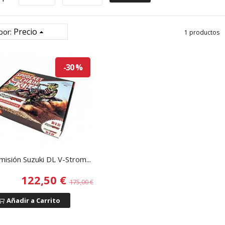
Precio
por:
1 productos
-30 %
misión Suzuki DL V-Strom...
122,50 €
175,00 €
Añadir a Carrito