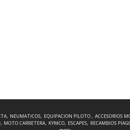
ETA
NEUMATICOS
EQUIPACION PILOTO
ACCESORIOS M
O
MOTO CARRETERA
KYMCO
ESCAPES
RECAMBIOS PIAG