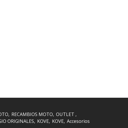
OTO
RECAMBIOS MOTO
OUTLET
GIO ORIGINALES
KOVE
KOVE
Accesorios