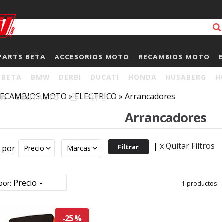
PARTS BETA
ACCESORIOS MOTO
RECAMBIOS MOTO
BETA
BMW
DERBI
DUCATI
HONDA
HUSABERG
H
RECAMBIOS MOTO
»
ELECTRICO
»
Arrancadores
HA
CONTACTO
0
Arrancadores
|
x Quitar Filtros
r por
Precio
Marcas
Precio
por:
1 productos
-25 %