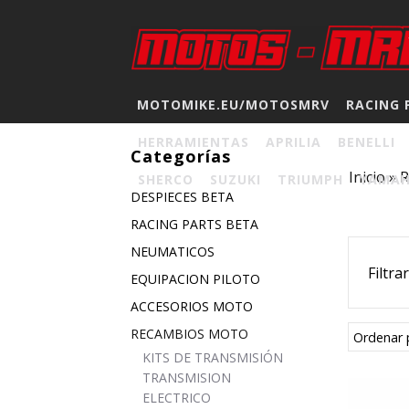
MOTOMIKE.EU/MOTOSMRV
RACING 
HERRAMIENTAS
APRILIA
BENELLI
Categorías
Inicio
»
SHERCO
SUZUKI
TRIUMPH
YAMA
DESPIECES BETA
RACING PARTS BETA
NEUMATICOS
Filtra
EQUIPACION PILOTO
ACCESORIOS MOTO
RECAMBIOS MOTO
Ordenar 
KITS DE TRANSMISIÓN
TRANSMISION
ELECTRICO