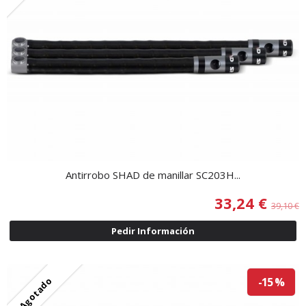
Antirrobo SHAD de manillar SC203H...
33,24 €
39,10 €
Pedir Información
Agotado
-15 %