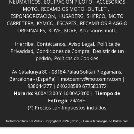
NEUMATICOS
EQUIPACION PILOTO
ACCESORIOS
MOTO
RECAMBIOS MOTO
OUTLET
ESPONSORIZACION
HUSABERG
SHERCO
MOTO
CARRETERA
KYMCO
ESCAPES
RECAMBIOS PIAGGIO
ORIGINALES
KOVE
KOVE
Accesorios moto
Ir arriba
Contáctanos
Aviso Legal
Política de
Privacidad
Condiciones de Compra
Desistir de un
pedido
Políticas de Cookies
Av Catalunya 80 - 08184 Palau Solita i Plegamans,
Barcelona - (España) | motosmrv@motosmrv.com |
938644277
|
640228589 677583372
Horario:
9.00A13:00 Y 16:00A20:00 |
Tiempo de
Entrega:
24/48H
(*) Precios con Impuestos incluidos
Motorrecambios del Valles
- Copyright © 2026 [35120] - Con la tecnología de Palbin.com