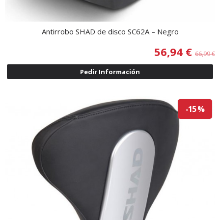
Antirrobo SHAD de disco SC62A – Negro
56,94 €
66,99 €
Pedir Información
-15 %