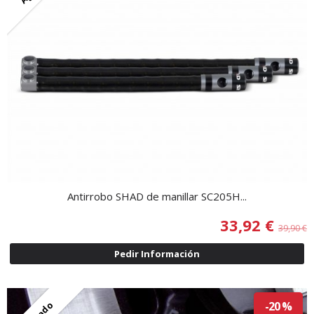
Antirrobo SHAD de manillar SC205H...
33,92 €
39,90 €
Pedir Información
-20 %