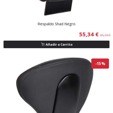
Respaldo Shad Negro
55,34 €
65,10 €
Añadir a Carrito
-15 %