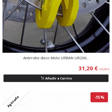
Antirrobo disco Moto URBAN UR206...
31,20 €
39,00 €
Añadir a Carrito
Agotado
-15 %