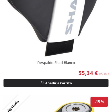
Respaldo Shad Blanco
55,34 €
65,10 €
Añadir a Carrito
Agotado
-15 %