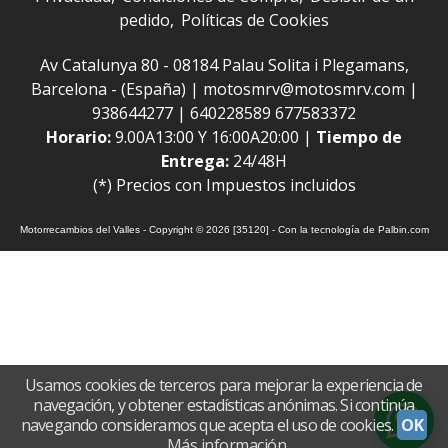
pedido
Políticas de Cookies
Av Catalunya 80 - 08184 Palau Solita i Plegamans,
Barcelona - (España) | motosmrv@motosmrv.com |
938644277
|
640228589 677583372
Horario:
9.00A13:00 Y 16:00A20:00 |
Tiempo de
Entrega:
24/48H
(*) Precios con Impuestos incluidos
Motorrecambios del Valles
- Copyright © 2026 [35120] - Con la tecnología de Palbin.com
Usamos cookies de terceros para mejorar la experiencia de
navegación, y obtener estadísticas anónimas. Si continúa
navegando consideramos que acepta el uso de cookies.
OK
Más información