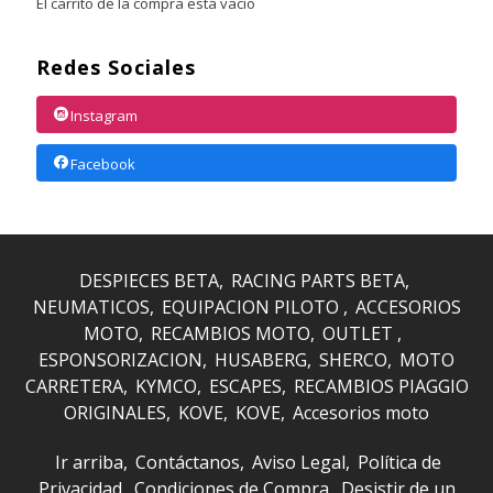
El carrito de la compra está vacío
Redes Sociales
Instagram
Facebook
DESPIECES BETA
RACING PARTS BETA
NEUMATICOS
EQUIPACION PILOTO
ACCESORIOS
MOTO
RECAMBIOS MOTO
OUTLET
ESPONSORIZACION
HUSABERG
SHERCO
MOTO
CARRETERA
KYMCO
ESCAPES
RECAMBIOS PIAGGIO
ORIGINALES
KOVE
KOVE
Accesorios moto
Ir arriba
Contáctanos
Aviso Legal
Política de
Privacidad
Condiciones de Compra
Desistir de un