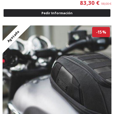
83,30 €
98,00 €
Pedir Información
Agotado
-15 %