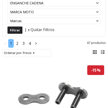
ENGANCHE CADENA
MARCA MOTO
Marcas
|
x Quitar Filtros
<
1
2
3
4
>
67 productos
Ordenar por:
Precio
-15 %