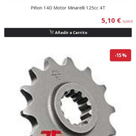
Piñon 14D Motor Minarelli 125cc 4T
5,10 €
6,00 €
Añadir a Carrito
-15 %