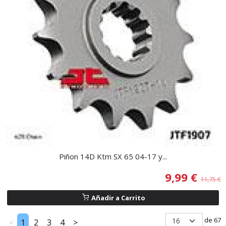
Piñon 14D Ktm SX 65 04-17 y...
9,99 €
11,75 €
Añadir a Carrito
de 67
<
1
2
3
4
>