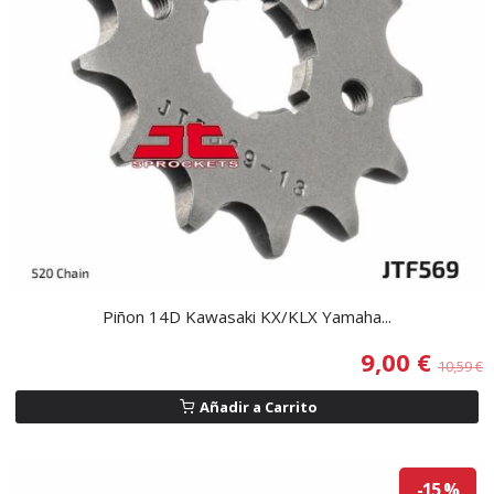
Piñon 14D Kawasaki KX/KLX Yamaha...
9,00 €
10,59 €
Añadir a Carrito
-15 %