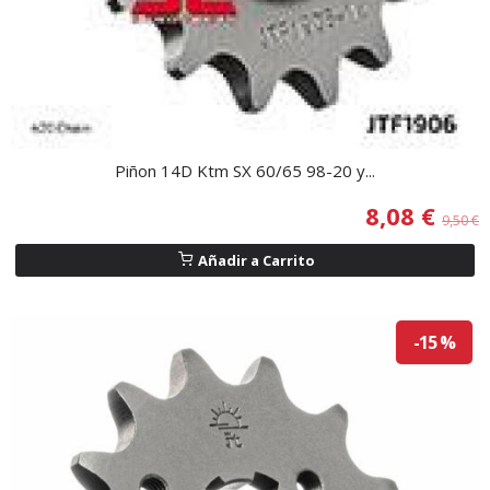
Piñon 14D Ktm SX 60/65 98-20 y...
8,08 €
9,50 €
Añadir a Carrito
-15 %