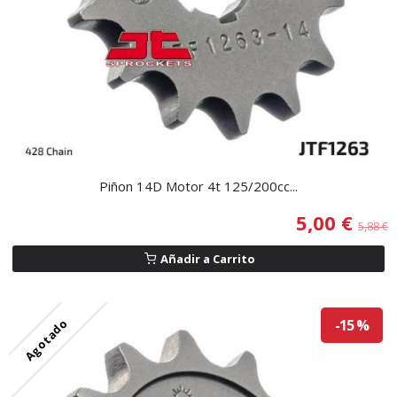
Piñon 14D Motor 4t 125/200cc...
5,00 €
5,88 €
Añadir a Carrito
Agotado
-15 %