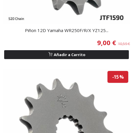
Piñon 12D Yamaha WR250F/R/X YZ125...
9,00 €
10,59 €
Añadir a Carrito
-15 %