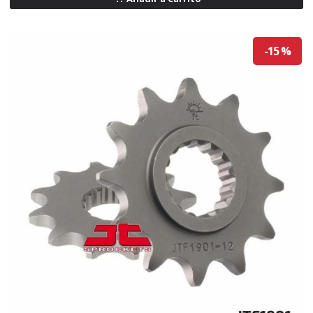
-15 %