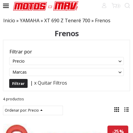
0
Inicio
»
YAMAHA
»
XT 690 Z Teneré 700
»
Frenos
Frenos
Filtrar por
Precio
Marcas
|
x Quitar Filtros
4 productos
Ordenar por:
Precio
-25 %