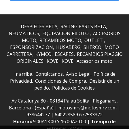
DESPIECES BETA
RACING PARTS BETA
NEUMATICOS
EQUIPACION PILOTO
ACCESORIOS
MOTO
RECAMBIOS MOTO
OUTLET
ESPONSORIZACION
HUSABERG
SHERCO
MOTO
CARRETERA
KYMCO
ESCAPES
RECAMBIOS PIAGGIO
ORIGINALES
KOVE
KOVE
Accesorios moto
Ir arriba
Contáctanos
Aviso Legal
Política de
Privacidad
Condiciones de Compra
Desistir de un
pedido
Políticas de Cookies
Av Catalunya 80 - 08184 Palau Solita i Plegamans,
Barcelona - (España) | motosmrv@motosmrv.com |
938644277
|
640228589 677583372
Horario:
9.00A13:00 Y 16:00A20:00 |
Tiempo de
Entrega:
24/48H