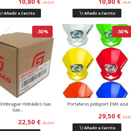
10,80 €
10,80 €
18,00 €
18,0
Añadir a Carrito
Añadir a Carrito
o
-50 %
-50 %
Embrague Hidráulico Gas
Portafaros polisport EMX azul
Gas...
29,50 €
59,0
22,50 €
45,00 €
Añadir a Carrito