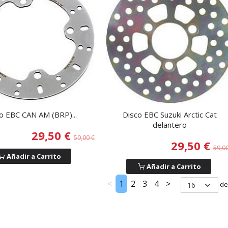
o EBC CAN AM (BRP)...
Disco EBC Suzuki Arctic Cat
delantero
29,50 €
59,00 €
29,50 €
59,0
Añadir a Carrito
Añadir a Carrito
<
1
2
3
4
>
de