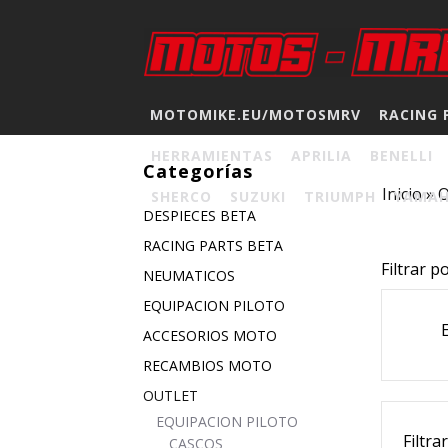
MOTOMIKE.EU/MOTOSMRV
RACING 
HERRAMIENTAS
APRILIA
BENELLI
Categorías
Inicio
»
SHERCO
SUZUKI
TRIUMPH
YAMA
DESPIECES BETA
RACING PARTS BETA
Filtrar p
NEUMATICOS
EQUIPACION PILOTO
ACCESORIOS MOTO
RECAMBIOS MOTO
OUTLET
EQUIPACION PILOTO
Filtra
CASCOS