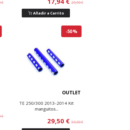
17,94 €
0 €
29,90 €
Añadir a Carrito
-50 %
OUTLET
TE 250/300 2013-2014 Kit
manguitos...
0 €
29,50 €
59,00 €