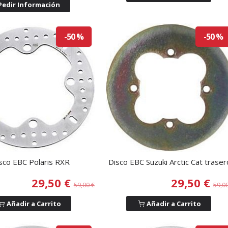
Pedir Información
-50 %
-50 %
sco EBC Polaris RXR
Disco EBC Suzuki Arctic Cat traser
29,50 €
29,50 €
59,00 €
59,0
Añadir a Carrito
Añadir a Carrito