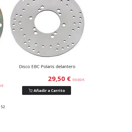
Disco EBC Polaris delantero
29,50 €
59,00 €
0 €
Añadir a Carrito
 52