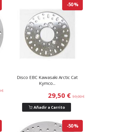
-50 %
Disco EBC Kawasaki Arctic Cat
Kymco...
0 €
29,50 €
59,00 €
Añadir a Carrito
-50 %