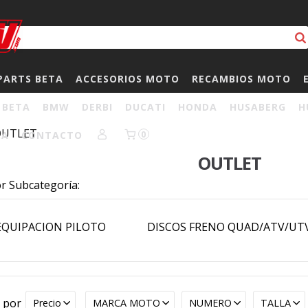
PARTS BETA
ACCESORIOS MOTO
RECAMBIOS MOTO
BETA
BMW
DERBI
DUCATI
HONDA
HUSABERG
H
OUTLET
HA
CONTACTO
0
OUTLET
or Subcategoría:
EQUIPACION PILOTO
DISCOS FRENO QUAD/ATV/UT
r por
Precio
MARCA MOTO
NUMERO
TALLA