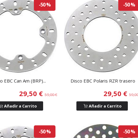
-50 %
-50 %
o EBC Can Am (BRP)...
Disco EBC Polaris RZR trasero
29,50 €
29,50 €
59,00 €
59,0
Añadir a Carrito
Añadir a Carrito
-50 %
-50 %