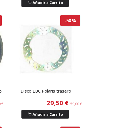
Añadir a Carrito
-50 %
o
Disco EBC Polaris trasero
29,50 €
0 €
59,00 €
Añadir a Carrito